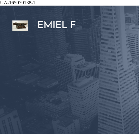
UA-165979138-1
EMIEL F
HAESBROUCK
HAESBROUCK