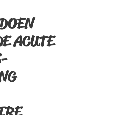
 DOEN
DE ACUTE
-
NG
IRE