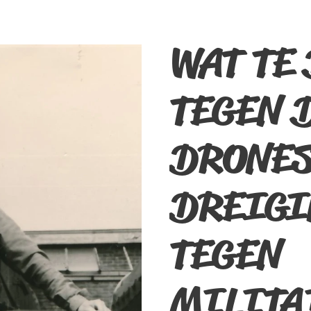
WAT TE
TEGEN 
DRONES
DREIGI
TEGEN
MILITA