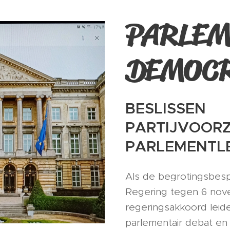
PARLEM
DEMOCR
BESLISSEN
PARTIJVOORZ
PARLEMENTL
Als de begrotingsbesp
Regering tegen 6 nov
regeringsakkoord leiden
parlementair debat e