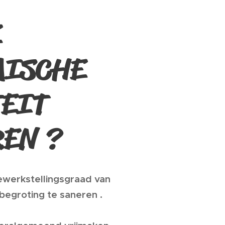
E
ISCHE
TEIT
EN ?
ewerkstellingsgraad van
begroting te saneren .