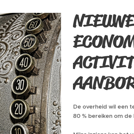
NIEUW
ECONOM
ACTIVI
AANBOR
De overheid wil een t
80 % bereiken om de 