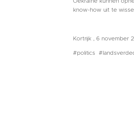
Oekraïne kunnen opne
know-how uit te wissel
Kortrijk , 6 november 2
#politics #landsverded