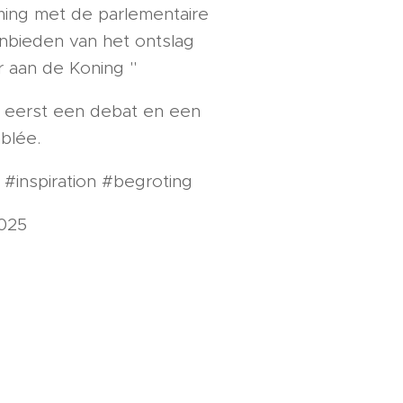
ing met de parlementaire
nbieden van het ontslag
r aan de Koning "
er eerst een debat en een
blée.
s #inspiration #begroting
2025